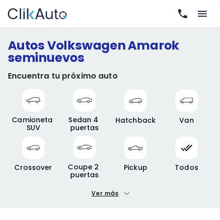
Autos Volkswagen Amarok
seminuevos
Encuentra tu próximo auto
Camioneta 
Sedan 4 
Hatchback
Van
SUV
puertas
Coupe 2 
Crossover
Pickup
Todos
puertas
Ver más
Precio mínimo
Precio máximo