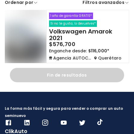
Ordenar por
Filtros avanzados
A crédito
De contado
1 año de garantía GRATIS*
Cdmx y Edo Mex
Querétaro
Si no te gusta, lo devuelves*
Volkswagen Amarok
Con garantía
Negociar precio
2021
$576,700
Enganche desde:
$116,000*
Borrar todo
Ver autos
Agencia AUTOCOM
Querétaro
Fin de resultados
La forma más fácil y segura para vender o comprar un auto
seminuevo
ClikAuto