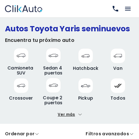
Autos Toyota Yaris seminuevos
Encuentra tu próximo auto
Camioneta 
Sedan 4 
Hatchback
Van
SUV
puertas
Coupe 2 
Crossover
Pickup
Todos
puertas
Ver más
Precio mínimo
Precio máximo
Ordenar por
Filtros avanzados
A crédito
De contado