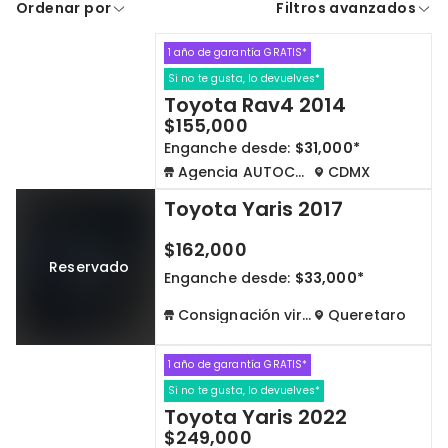
Ordenar por
Filtros avanzados
A crédito
De contado
1 año de garantía GRATIS*
Cdmx y Edo Mex
Querétaro
Si no te gusta, lo devuelves*
Toyota Rav4 2014
Con garantía
Negociar precio
$155,000
Enganche desde:
$31,000*
Agencia AUTOCOM
CDMX
Borrar todo
Ver autos
Toyota Yaris 2017
$162,000
Reservado
Enganche desde:
$33,000*
Consignación virtual
Queretaro
1 año de garantía GRATIS*
Si no te gusta, lo devuelves*
Toyota Yaris 2022
$249,000