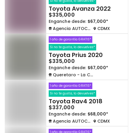
Si no te gusta, lo devuelves*
Toyota Avanza 2022
$335,000
Enganche desde:
$67,000*
Agencia AUTOCOM
CDMX
1 año de garantía GRATIS*
Si no te gusta, lo devuelves*
Toyota Prius 2020
$335,000
Enganche desde:
$67,000*
Queretaro - La Capilla
1 año de garantía GRATIS*
Si no te gusta, lo devuelves*
Toyota Rav4 2018
$337,000
Enganche desde:
$68,000*
Agencia AUTOCOM
CDMX
1 año de garantía GRATIS*