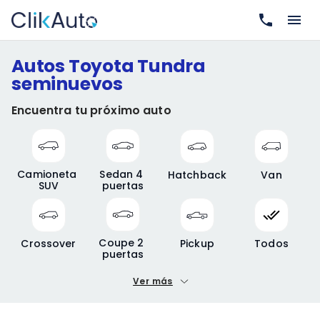
Autos Toyota Tundra
seminuevos
Encuentra tu próximo auto
Camioneta 
Sedan 4 
Hatchback
Van
SUV
puertas
Coupe 2 
Crossover
Pickup
Todos
puertas
Ver más
Precio mínimo
Precio máximo