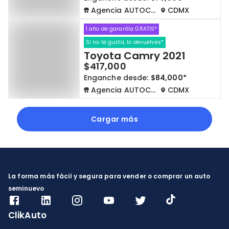
Agencia AUTOCOM
CDMX
1 año de garantía GRATIS*
Si no te gusta, lo devuelves*
Toyota Camry 2021
$417,000
Enganche desde:
$84,000*
Agencia AUTOCOM
CDMX
Cargar más
La forma más fácil y segura para vender o comprar un auto
seminuevo
ClikAuto