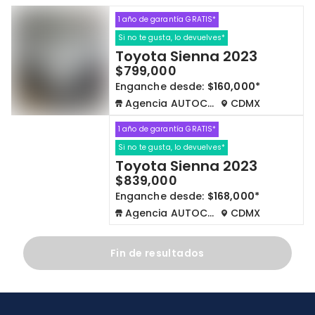
1 año de garantía GRATIS*
Cdmx y Edo Mex
Querétaro
Si no te gusta, lo devuelves*
Toyota Sienna 2023
Con garantía
Negociar precio
$799,000
Enganche desde:
$160,000*
Agencia AUTOCOM
CDMX
Borrar todo
Ver autos
1 año de garantía GRATIS*
Si no te gusta, lo devuelves*
Toyota Sienna 2023
$839,000
Enganche desde:
$168,000*
Agencia AUTOCOM
CDMX
Fin de resultados