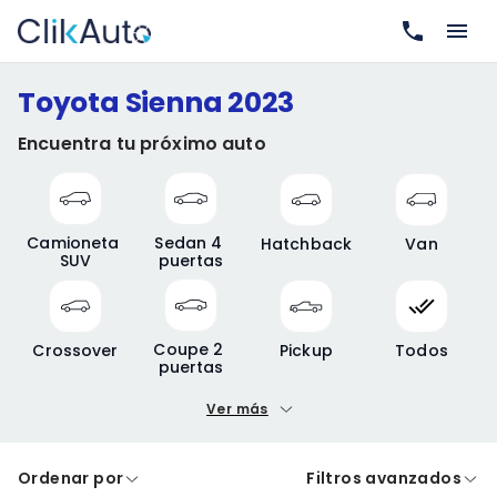
Toyota Sienna 2023
Encuentra tu próximo auto
Camioneta 
Sedan 4 
Hatchback
Van
SUV
puertas
Coupe 2 
Crossover
Pickup
Todos
puertas
Ver más
Precio mínimo
Precio máximo
Ordenar por
Filtros avanzados
A crédito
De contado