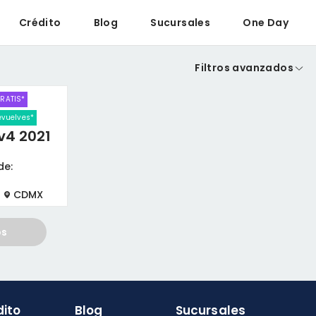
Crédito
Blog
Sucursales
One Day
Filtros avanzados
GRATIS*
devuelves*
v4 2021
de:
CDMX
os
dito
Blog
Sucursales