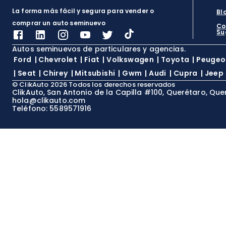
La forma más fácil y segura para vender o
Bl
comprar un auto seminuevo
Co
Su
Autos seminuevos de particulares y agencias.
Ford
|
Chevrolet
|
Fiat
|
Volkswagen
|
Toyota
|
Peugeo
|
Seat
|
Chirey
|
Mitsubishi
|
Gwm
|
Audi
|
Cupra
|
Jeep
©
ClikAuto
2026
Todos los derechos reservados
ClikAuto, San Antonio de la Capilla #100, Querétaro, Que
hola@clikauto.com
Teléfono: 5589571916