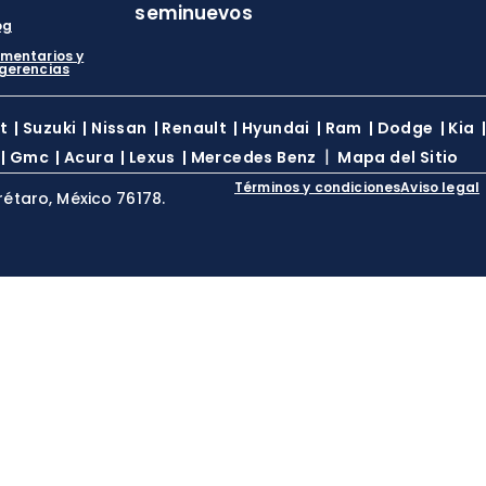
seminuevos
og
mentarios y
gerencias
t
|
Suzuki
|
Nissan
|
Renault
|
Hyundai
|
Ram
|
Dodge
|
Kia
|
|
Gmc
|
Acura
|
Lexus
|
Mercedes Benz
Mapa del Sitio
Términos y condiciones
Aviso legal
rétaro, México 76178.