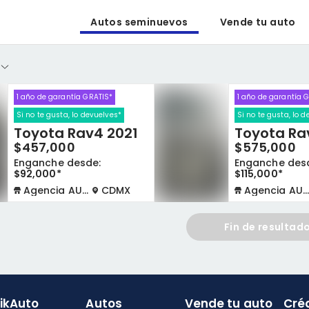
Autos seminuevos
Vende tu auto
1 año de garantía GRATIS*
1 año de garantía 
Si no te gusta, lo devuelves*
Si no te gusta, lo 
Toyota Rav4 2021
Toyota Ra
$457,000
$575,000
Enganche desde:
Enganche des
$92,000*
$115,000*
Agencia AUTOCOM
CDMX
Agencia AUTOCOM
Fin de resultad
likAuto
Autos
Vende tu auto
Cré