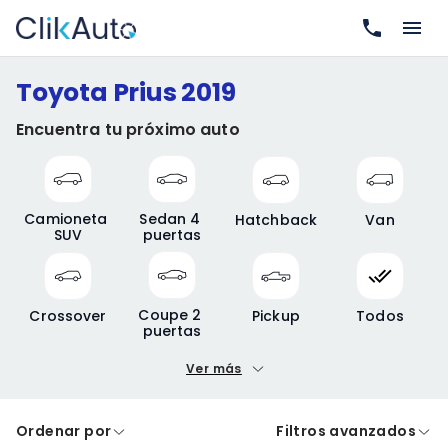
Toyota Prius 2019
Encuentra tu próximo auto
Camioneta 
Sedan 4 
Hatchback
Van
SUV
puertas
Coupe 2 
Crossover
Pickup
Todos
puertas
Ver más
Precio mínimo
Precio máximo
Ordenar por
Filtros avanzados
A crédito
De contado