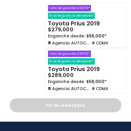
1 año de garantía GRATIS*
Cdmx y Edo Mex
Querétaro
Si no te gusta, lo devuelves*
Toyota Prius 2019
Con garantía
Negociar precio
$279,000
Enganche desde:
$56,000*
Agencia AUTOCOM
CDMX
Borrar todo
Ver autos
1 año de garantía GRATIS*
Si no te gusta, lo devuelves*
Toyota Prius 2019
$289,000
Enganche desde:
$58,000*
Agencia AUTOCOM
CDMX
Fin de resultados