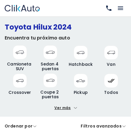
Toyota Hilux 2024
Encuentra tu próximo auto
Camioneta 
Sedan 4 
Hatchback
Van
SUV
puertas
Coupe 2 
Crossover
Pickup
Todos
puertas
Ver más
Precio mínimo
Precio máximo
Ordenar por
Filtros avanzados
A crédito
De contado