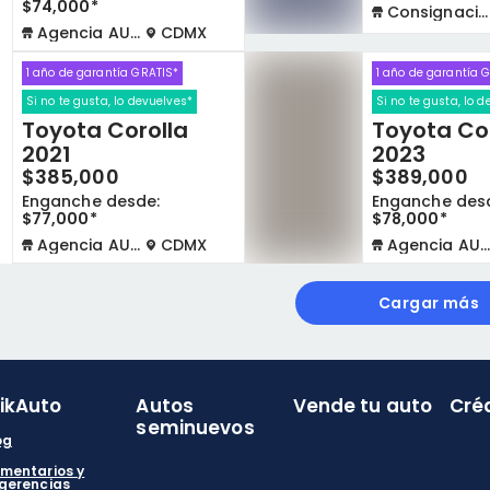
$74,000*
Consignación física
Agencia AUTOCOM
CDMX
1 año de garantía GRATIS*
1 año de garantía 
Si no te gusta, lo devuelves*
Si no te gusta, lo 
Toyota Corolla
Toyota Co
2021
2023
$385,000
$389,000
Enganche desde:
Enganche des
$77,000*
$78,000*
Agencia AUTOCOM
CDMX
Agencia AUTOCOM
Cargar más
likAuto
Autos
Vende tu auto
Cré
seminuevos
og
mentarios y
gerencias