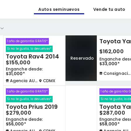
Autos seminuevos
Vende tu auto
Toyota Yar
1 año de garantía GRATIS*
Si no te gusta, lo devuelves*
$162,000
Toyota Rav4 2014
Reservado
Enganche des
$155,000
$33,000*
Enganche desde:
Consignación virtual
$31,000*
Agencia AUTOCOM
CDMX
1 año de garantía GRATIS*
1 año de garantía 
Si no te gusta, lo devuelves*
Si no te gusta, lo 
Toyota Prius 2019
Toyota Yar
$279,000
$287,000
Enganche desde:
Enganche des
$56,000*
$58,000*