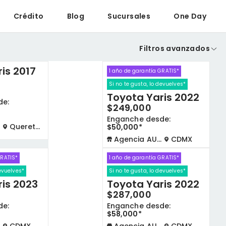
Crédito
Blog
Sucursales
One Day
Filtros avanzados
is 2017
1 año de garantía GRATIS*
Si no te gusta, lo devuelves*
Toyota Yaris 2022
de:
$249,000
Enganche desde:
Queretaro
$50,000*
Agencia AUTOCOM
CDMX
GRATIS*
1 año de garantía GRATIS*
devuelves*
Si no te gusta, lo devuelves*
is 2023
Toyota Yaris 2022
$287,000
de:
Enganche desde:
$58,000*