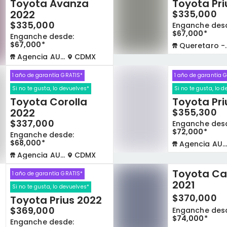
Toyota Avanza
Toyota Pri
2022
$335,000
$335,000
Enganche des
$67,000*
Enganche desde:
$67,000*
Queretaro - La Capilla
Agencia AUTOCOM
CDMX
1 año de garantía GRATIS*
1 año de garantía 
Si no te gusta, lo devuelves*
Si no te gusta, lo 
Toyota Corolla
Toyota Pri
2022
$355,300
$337,000
Enganche des
$72,000*
Enganche desde:
$68,000*
Agencia AUTOCOM
Agencia AUTOCOM
CDMX
Toyota C
1 año de garantía GRATIS*
2021
Si no te gusta, lo devuelves*
$370,000
Toyota Prius 2022
$369,000
Enganche des
$74,000*
Enganche desde: