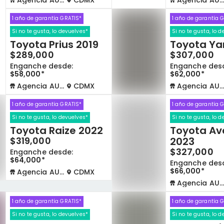
Agencia AUTOCOM
CDMX
Agencia AUTOCOM
1 año de garantía GRATIS*
1 año de garantía 
Si no te gusta, lo devuelves*
Si no te gusta, lo 
Toyota Prius 2019
Toyota Yar
$289,000
$307,000
Enganche desde:
Enganche des
$58,000*
$62,000*
Agencia AUTOCOM
CDMX
Agencia AUTOCOM
1 año de garantía GRATIS*
1 año de garantía 
Si no te gusta, lo devuelves*
Si no te gusta, lo 
Toyota Raize 2022
Toyota Av
$319,000
2023
$327,000
Enganche desde:
$64,000*
Enganche des
$66,000*
Agencia AUTOCOM
CDMX
Agencia AUTOCOM
1 año de garantía GRATIS*
1 año de garantía 
Si no te gusta, lo devuelves*
Si no te gusta, lo 