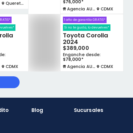
$76,000*
Queretaro
Agencia AUTOCOM
CDMX
GRATIS*
1 año de garantía GRATIS*
devuelves*
Si no te gusta, lo devuelves*
rolla
Toyota Corolla
2024
$389,000
de:
Enganche desde:
$78,000*
CDMX
Agencia AUTOCOM
CDMX
dito
Blog
Sucursales