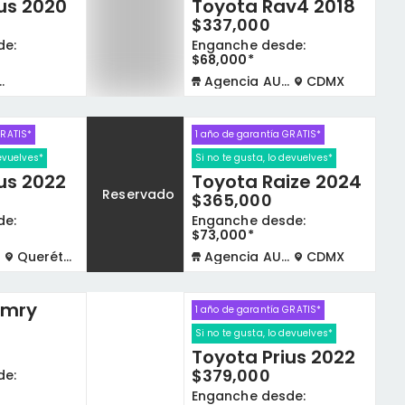
us 2020
Toyota Rav4 2018
$337,000
de:
Enganche desde:
$68,000*
Agencia AUTOCOM
CDMX
GRATIS*
1 año de garantía GRATIS*
devuelves*
Si no te gusta, lo devuelves*
us 2022
Toyota Raize 2024
Reservado
$365,000
de:
Enganche desde:
$73,000*
Querétaro
Agencia AUTOCOM
CDMX
amry
1 año de garantía GRATIS*
Si no te gusta, lo devuelves*
Toyota Prius 2022
$379,000
de:
Enganche desde: