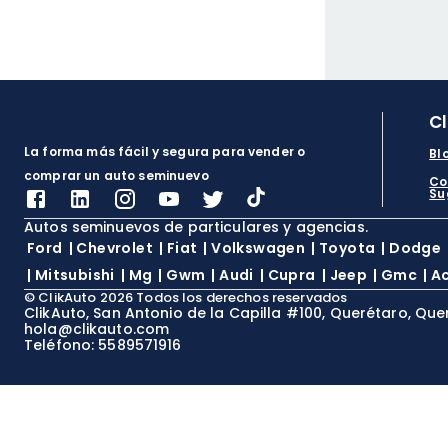
C
La forma más fácil y segura para vender o
Bl
comprar un auto seminuevo
Co
Su
Autos seminuevos de particulares y agencias.
Ford
|
Chevrolet
|
Fiat
|
Volkswagen
|
Toyota
|
Dodge
|
Mitsubishi
|
Mg
|
Gwm
|
Audi
|
Cupra
|
Jeep
|
Gmc
|
A
©
ClikAuto
2026
Todos los derechos reservados
ClikAuto, San Antonio de la Capilla #100, Querétaro, Que
hola@clikauto.com
Teléfono: 5589571916