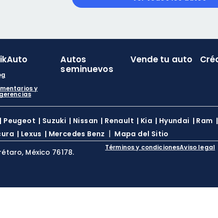
likAuto
Autos
Vende tu auto
Cré
seminuevos
og
mentarios y
gerencias
|
Peugeot
|
Suzuki
|
Nissan
|
Renault
|
Kia
|
Hyundai
|
Ram
|
cura
|
Lexus
|
Mercedes Benz
Mapa del Sitio
Términos y condiciones
Aviso legal
rétaro, México 76178.