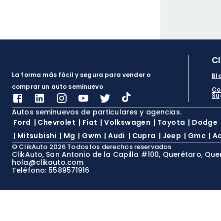
C
La forma más fácil y segura para vender o
Bl
comprar un auto seminuevo
Co
Su
Autos seminuevos de particulares y agencias.
Ford
|
Chevrolet
|
Fiat
|
Volkswagen
|
Toyota
|
Dodge
|
Mitsubishi
|
Mg
|
Gwm
|
Audi
|
Cupra
|
Jeep
|
Gmc
|
A
©
ClikAuto
2026
Todos los derechos reservados
ClikAuto, San Antonio de la Capilla #100, Querétaro, Que
hola@clikauto.com
Teléfono: 5589571916