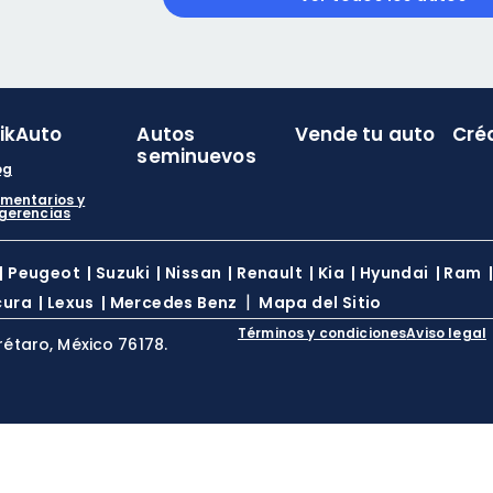
likAuto
Autos
Vende tu auto
Cré
seminuevos
og
mentarios y
gerencias
|
Peugeot
|
Suzuki
|
Nissan
|
Renault
|
Kia
|
Hyundai
|
Ram
|
cura
|
Lexus
|
Mercedes Benz
Mapa del Sitio
Términos y condiciones
Aviso legal
rétaro, México 76178.