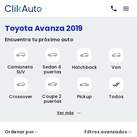
Toyota Avanza 2019
Encuentra tu próximo auto
Camioneta 
Sedan 4 
Hatchback
Van
SUV
puertas
Coupe 2 
Crossover
Pickup
Todos
puertas
Ver más
Precio mínimo
Precio máximo
Ordenar por
Filtros avanzados
A crédito
De contado