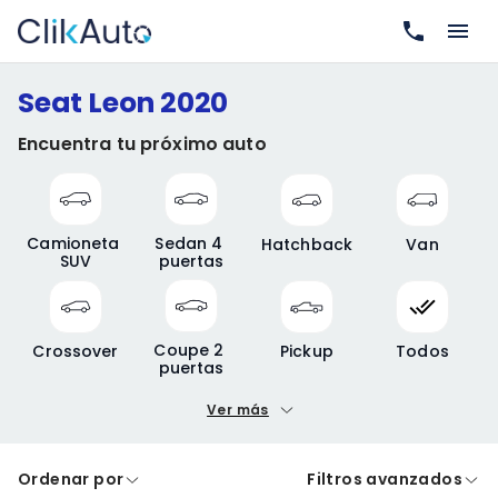
Seat Leon 2020
Encuentra tu próximo auto
Camioneta 
Sedan 4 
Hatchback
Van
SUV
puertas
Coupe 2 
Crossover
Pickup
Todos
puertas
Ver más
Precio mínimo
Precio máximo
Ordenar por
Filtros avanzados
A crédito
De contado