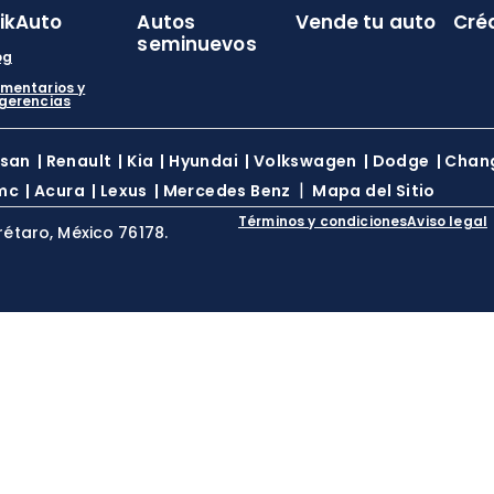
likAuto
Autos
Vende tu auto
Cré
seminuevos
og
mentarios y
gerencias
ssan
|
Renault
|
Kia
|
Hyundai
|
Volkswagen
|
Dodge
|
Chan
|
mc
|
Acura
|
Lexus
|
Mercedes Benz
Mapa del Sitio
Términos y condiciones
Aviso legal
rétaro, México 76178.