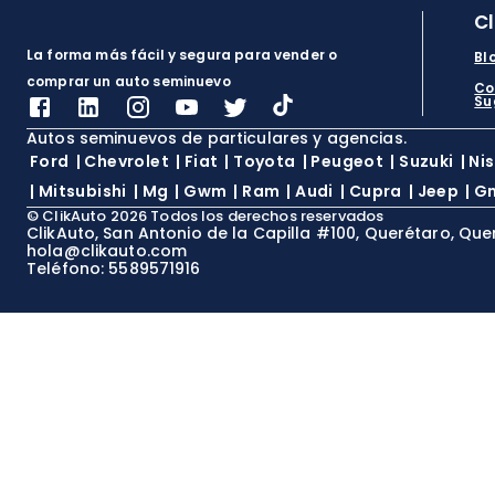
C
La forma más fácil y segura para vender o
Bl
comprar un auto seminuevo
Co
Su
Autos seminuevos de particulares y agencias.
Ford
|
Chevrolet
|
Fiat
|
Toyota
|
Peugeot
|
Suzuki
|
Ni
|
Mitsubishi
|
Mg
|
Gwm
|
Ram
|
Audi
|
Cupra
|
Jeep
|
G
©
ClikAuto
2026
Todos los derechos reservados
ClikAuto, San Antonio de la Capilla #100, Querétaro, Que
hola@clikauto.com
Teléfono: 5589571916