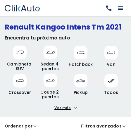
Renault Kangoo Intens Tm 2021
Encuentra tu próximo auto
Camioneta 
Sedan 4 
Hatchback
Van
SUV
puertas
Coupe 2 
Crossover
Pickup
Todos
puertas
Ver más
Precio mínimo
Precio máximo
Ordenar por
Filtros avanzados
A crédito
De contado