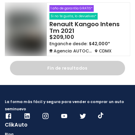
1 año de garantía GRATIS*
Cdmx y Edo Mex
Querétaro
Si no te gusta, lo devuelves*
Renault Kangoo Intens
Con garantía
Negociar precio
Tm 2021
$209,100
Enganche desde:
$42,000*
Borrar todo
Ver autos
Agencia AUTOCOM
CDMX
Fin de resultados
La forma más fácil y segura para vender o comprar un auto
seminuevo
ClikAuto
Blog