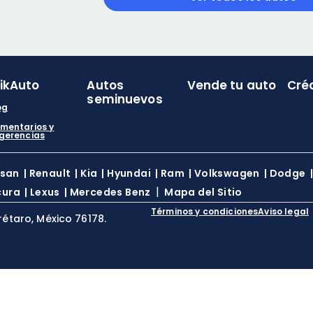
likAuto
Autos
Vende tu auto
Cré
seminuevos
og
mentarios y
gerencias
ssan
|
Renault
|
Kia
|
Hyundai
|
Ram
|
Volkswagen
|
Dodge
|
cura
|
Lexus
|
Mercedes Benz
Mapa del Sitio
Términos y condiciones
Aviso legal
rétaro, México 76178.