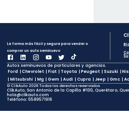
C
La forma más fácil y segura para vender o
Bl
comprar un auto seminuevo
Co
Su
Autos seminuevos de particulares y agencias.
Ford
|
Chevrolet
|
Fiat
|
Toyota
|
Peugeot
|
Suzuki
|
Ni
|
Mitsubishi
|
Mg
|
Gwm
|
Audi
|
Cupra
|
Jeep
|
Gmc
|
A
©
ClikAuto
2026
Todos los derechos reservados
ClikAuto, San Antonio de la Capilla #100, Querétaro, Que
hola@clikauto.com
Teléfono: 5589571916