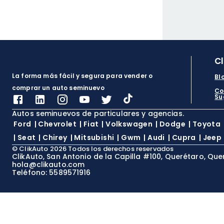
C
La forma más fácil y segura para vender o
Bl
comprar un auto seminuevo
Co
Su
Autos seminuevos de particulares y agencias.
Ford
|
Chevrolet
|
Fiat
|
Volkswagen
|
Dodge
|
Toyota
|
Seat
|
Chirey
|
Mitsubishi
|
Gwm
|
Audi
|
Cupra
|
Jeep
©
ClikAuto
2026
Todos los derechos reservados
ClikAuto, San Antonio de la Capilla #100, Querétaro, Que
hola@clikauto.com
Teléfono: 5589571916