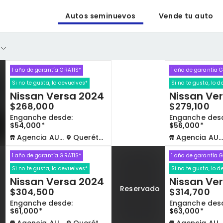
Autos seminuevos
Vende tu auto
1 año de garantía GRATIS*
1 año de garantía 
Si no te gusta, lo devuelves*
Si no te gusta, lo 
Nissan Versa 2024
Nissan Ve
o
$268,000
$279,100
Enganche desde:
Enganche des
$54,000*
$56,000*
Agencia AUTOCOM
Querétaro
Agencia AUTOCOM
1 año de garantía GRATIS*
1 año de garantía 
Si no te gusta, lo devuelves*
Si no te gusta, lo 
Nissan Versa 2024
Nissan Ve
o
Reservado
$304,500
$314,700
Enganche desde:
Enganche des
$61,000*
$63,000*