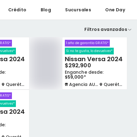
Crédito
Blog
Sucursales
One Day
Filtros avanzados
GRATIS*
1 año de garantía GRATIS*
devuelves*
Si no te gusta, lo devuelves*
rsa 2024
Nissan Versa 2024
$292,900
de:
Enganche desde:
$59,000*
Querétaro
Agencia AUTOCOM
Querétaro
GRATIS*
devuelves*
rsa 2024
de: