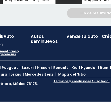
Agencia AUTOCOM
Querétaro
Agencia AUTOCOM
Fin de resultad
likAuto
Autos
Vende tu auto
Cré
seminuevos
og
mentarios y
gerencias
|
Peugeot
|
Suzuki
|
Nissan
|
Renault
|
Kia
|
Hyundai
|
Ram
|
cura
|
Lexus
|
Mercedes Benz
Mapa del Sitio
Términos y condiciones
Aviso legal
rétaro, México 76178.