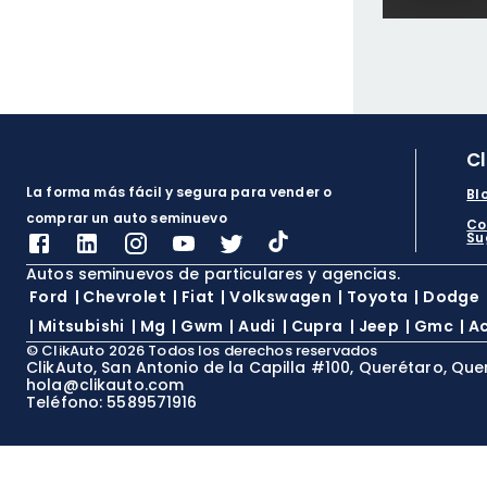
C
La forma más fácil y segura para vender o
Bl
comprar un auto seminuevo
Co
Su
Autos seminuevos de particulares y agencias.
Ford
|
Chevrolet
|
Fiat
|
Volkswagen
|
Toyota
|
Dodge
|
Mitsubishi
|
Mg
|
Gwm
|
Audi
|
Cupra
|
Jeep
|
Gmc
|
A
©
ClikAuto
2026
Todos los derechos reservados
ClikAuto, San Antonio de la Capilla #100, Querétaro, Que
hola@clikauto.com
Teléfono: 5589571916