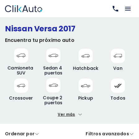
Nissan Versa 2017
Encuentra tu próximo auto
Camioneta 
Sedan 4 
Hatchback
Van
SUV
puertas
Coupe 2 
Crossover
Pickup
Todos
puertas
Ver más
Precio mínimo
Precio máximo
Ordenar por
Filtros avanzados
A crédito
De contado