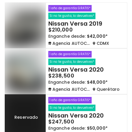
1 año de garantía GRATIS*
Cdmx y Edo Mex
Querétaro
Si no te gusta, lo devuelves*
Nissan Versa 2019
Con garantía
Negociar precio
$210,000
Enganche desde:
$42,000*
Agencia AUTOCOM
CDMX
Borrar todo
Ver autos
1 año de garantía GRATIS*
Si no te gusta, lo devuelves*
Nissan Versa 2020
$238,500
Enganche desde:
$48,000*
Agencia AUTOCOM
Querétaro
1 año de garantía GRATIS*
Si no te gusta, lo devuelves*
Nissan Versa 2020
Reservado
$247,500
Enganche desde:
$50,000*