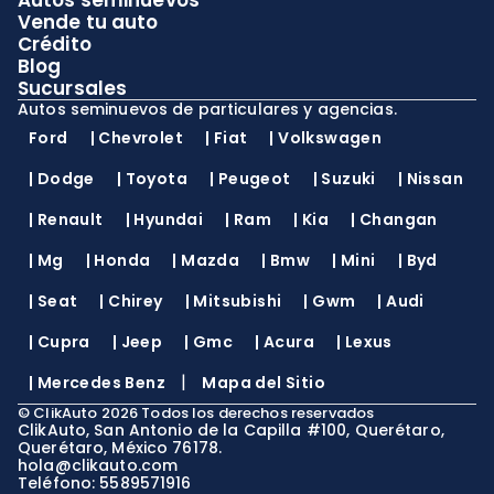
Autos seminuevos
Vende tu auto
Crédito
Blog
Sucursales
Autos seminuevos de particulares y agencias.
Ford
|
Chevrolet
|
Fiat
|
Volkswagen
|
Dodge
|
Toyota
|
Peugeot
|
Suzuki
|
Nissan
|
Renault
|
Hyundai
|
Ram
|
Kia
|
Changan
|
Mg
|
Honda
|
Mazda
|
Bmw
|
Mini
|
Byd
|
Seat
|
Chirey
|
Mitsubishi
|
Gwm
|
Audi
|
Cupra
|
Jeep
|
Gmc
|
Acura
|
Lexus
|
|
Mercedes Benz
Mapa del Sitio
©
ClikAuto
2026
Todos los derechos reservados
ClikAuto, San Antonio de la Capilla #100, Querétaro,
Querétaro, México 76178.
hola@clikauto.com
Teléfono: 5589571916