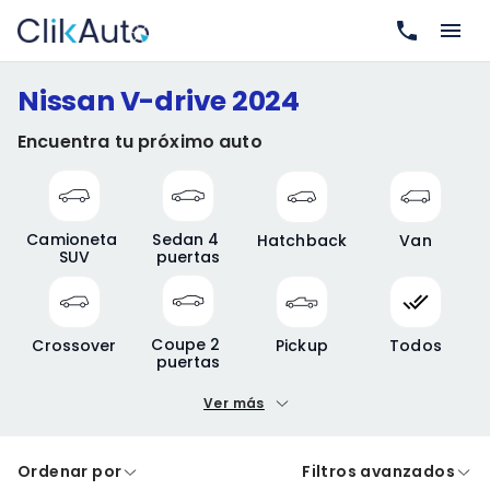
Nissan V-drive 2024
Encuentra tu próximo auto
Camioneta 
Sedan 4 
Hatchback
Van
SUV
puertas
Coupe 2 
Crossover
Pickup
Todos
puertas
Ver más
Precio mínimo
Precio máximo
Ordenar por
Filtros avanzados
A crédito
De contado