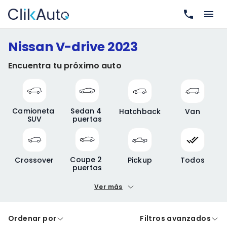
Nissan V-drive 2023
Encuentra tu próximo auto
Camioneta 
Sedan 4 
Hatchback
Van
SUV
puertas
Coupe 2 
Crossover
Pickup
Todos
puertas
Ver más
Precio mínimo
Precio máximo
Ordenar por
Filtros avanzados
A crédito
De contado