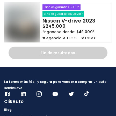
1 año de garantía GRATIS*
Cdmx y Edo Mex
Querétaro
Si no te gusta, lo devuelves*
Nissan V-drive 2023
Con garantía
Negociar precio
$245,000
Enganche desde:
$49,000*
Agencia AUTOCOM
CDMX
Borrar todo
Ver autos
Fin de resultados
La forma más fácil y segura para vender o comprar un auto
seminuevo
ClikAuto
Blog