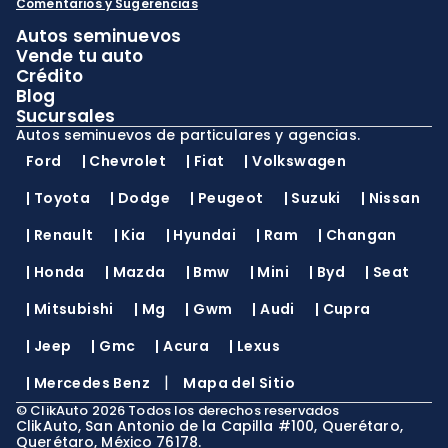
Comentarios y Sugerencias
Autos seminuevos
Vende tu auto
Crédito
Blog
Sucursales
Autos seminuevos de particulares y agencias.
Ford
|
Chevrolet
|
Fiat
|
Volkswagen
|
Toyota
|
Dodge
|
Peugeot
|
Suzuki
|
Nissan
|
Renault
|
Kia
|
Hyundai
|
Ram
|
Changan
|
Honda
|
Mazda
|
Bmw
|
Mini
|
Byd
|
Seat
|
Mitsubishi
|
Mg
|
Gwm
|
Audi
|
Cupra
|
Jeep
|
Gmc
|
Acura
|
Lexus
|
|
Mercedes Benz
Mapa del Sitio
©
ClikAuto
2026
Todos los derechos reservados
ClikAuto, San Antonio de la Capilla #100, Querétaro,
Querétaro, México 76178.