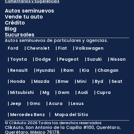
Comentarios y Sugerencias
Autos seminuevos
Vende tu auto
Crédito
Blog
Sucursales
Autos seminuevos de particulares y agencias.
Ford
|
Chevrolet
|
Fiat
|
Volkswagen
|
Toyota
|
Dodge
|
Peugeot
|
Suzuki
|
Nissan
|
Renault
|
Hyundai
|
Ram
|
Kia
|
Changan
|
Honda
|
Mazda
|
Bmw
|
Mini
|
Byd
|
Seat
|
Mitsubishi
|
Mg
|
Gwm
|
Audi
|
Cupra
|
Jeep
|
Gmc
|
Acura
|
Lexus
|
|
Mercedes Benz
Mapa del Sitio
©
ClikAuto
2026
Todos los derechos reservados
ClikAuto, San Antonio de la Capilla #100, Querétaro,
Querétaro, México 76178.