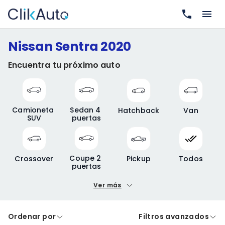
Nissan Sentra 2020
Encuentra tu próximo auto
Camioneta 
Sedan 4 
Hatchback
Van
SUV
puertas
Coupe 2 
Crossover
Pickup
Todos
puertas
Ver más
Precio mínimo
Precio máximo
Ordenar por
Filtros avanzados
A crédito
De contado