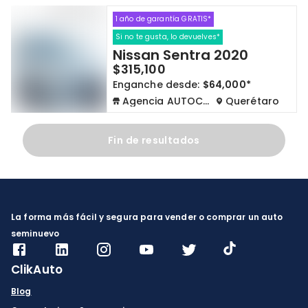
1 año de garantía GRATIS*
Cdmx y Edo Mex
Querétaro
Si no te gusta, lo devuelves*
Nissan Sentra 2020
Con garantía
Negociar precio
$315,100
Enganche desde:
$64,000*
Agencia AUTOCOM
Querétaro
Borrar todo
Ver autos
Fin de resultados
La forma más fácil y segura para vender o comprar un auto
seminuevo
ClikAuto
Blog