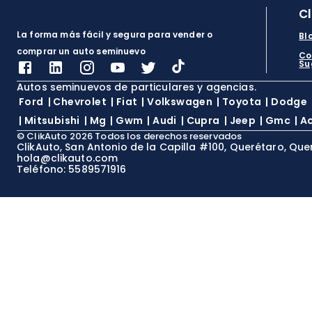
C
La forma más fácil y segura para vender o
Bl
comprar un auto seminuevo
Co
Su
Autos seminuevos de particulares y agencias.
Ford
|
Chevrolet
|
Fiat
|
Volkswagen
|
Toyota
|
Dodge
|
Mitsubishi
|
Mg
|
Gwm
|
Audi
|
Cupra
|
Jeep
|
Gmc
|
A
©
ClikAuto
2026
Todos los derechos reservados
ClikAuto, San Antonio de la Capilla #100, Querétaro, Que
hola@clikauto.com
Teléfono: 5589571916