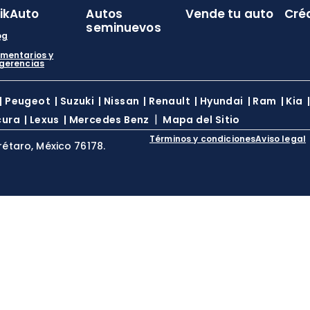
likAuto
Autos
Vende tu auto
Cré
seminuevos
og
mentarios y
gerencias
|
Peugeot
|
Suzuki
|
Nissan
|
Renault
|
Hyundai
|
Ram
|
Kia
|
cura
|
Lexus
|
Mercedes Benz
Mapa del Sitio
Términos y condiciones
Aviso legal
rétaro, México 76178.