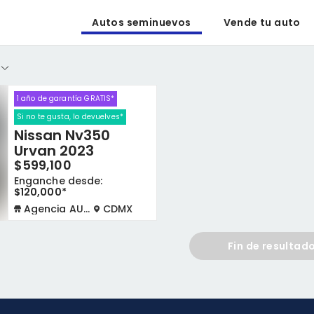
Autos seminuevos
Vende tu auto
1 año de garantía GRATIS*
Si no te gusta, lo devuelves*
Nissan Nv350
Urvan 2023
$599,100
Enganche desde:
$120,000*
Agencia AUTOCOM
CDMX
Fin de resultad