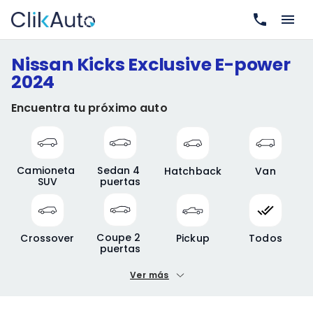
Nissan Kicks Exclusive E-power
2024
Encuentra tu próximo auto
Camioneta 
Sedan 4 
Hatchback
Van
SUV
puertas
Coupe 2 
Crossover
Pickup
Todos
puertas
Ver más
Precio mínimo
Precio máximo