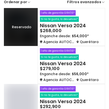
Ordenar por
Filtros avanzados
A crédito
De contado
1 año de garantía GRATIS*
Cdmx y Edo Mex
Querétaro
Si no te gusta, lo devuelves*
Nissan Versa 2024
Reservado
Con garantía
Negociar precio
$268,000
Enganche desde:
$54,000*
Agencia AUTOCOM
Querétaro
Borrar todo
Ver autos
1 año de garantía GRATIS*
Si no te gusta, lo devuelves*
Nissan Versa 2024
$279,100
Enganche desde:
$56,000*
Agencia AUTOCOM
Querétaro
1 año de garantía GRATIS*
Si no te gusta, lo devuelves*
Nissan Versa 2024
$292,900