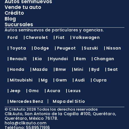
Autos seminuevos
Vende tu auto
Crédito
Blog
Sucursales
Autos seminuevos de particulares y agencias.
Ford
|
Chevrolet
|
Fiat
|
Volkswagen
|
Toyota
|
Dodge
|
Peugeot
|
Suzuki
|
Nissan
|
Renault
|
Kia
|
Hyundai
|
Ram
|
Changan
|
Honda
|
Mazda
|
Bmw
|
Mini
|
Byd
|
Seat
|
Mitsubishi
|
Mg
|
Gwm
|
Audi
|
Cupra
|
Jeep
|
Gmc
|
Acura
|
Lexus
|
|
Mercedes Benz
Mapa del Sitio
©
ClikAuto
2026
Todos los derechos reservados
ClikAuto, San Antonio de la Capilla #100, Querétaro,
Querétaro, México 76178.
hola@clikauto.com
Teléfono: 5589571916