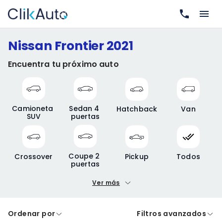
Nissan Frontier 2021
Encuentra tu próximo auto
Camioneta 
Sedan 4 
Hatchback
Van
SUV
puertas
Coupe 2 
Crossover
Pickup
Todos
puertas
Ver más
Precio mínimo
Precio máximo
Ordenar por
Filtros avanzados
A crédito
De contado