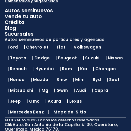
Comentarios y Sugerencias
Autos seminuevos
Vende tu auto
Crédito
Blog
Sucursales
Autos seminuevos de particulares y agencias.
Ford
|
Chevrolet
|
Fiat
|
Volkswagen
|
Toyota
|
Dodge
|
Peugeot
|
Suzuki
|
Nissan
|
Renault
|
Hyundai
|
Ram
|
Kia
|
Changan
|
Honda
|
Mazda
|
Bmw
|
Mini
|
Byd
|
Seat
|
Mitsubishi
|
Mg
|
Gwm
|
Audi
|
Cupra
|
Jeep
|
Gmc
|
Acura
|
Lexus
|
|
Mercedes Benz
Mapa del Sitio
©
ClikAuto
2026
Todos los derechos reservados
ClikAuto, San Antonio de la Capilla #100, Querétaro,
Querétaro, México 76178.