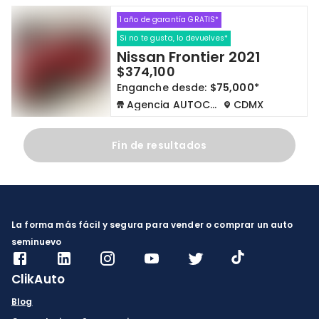
1 año de garantía GRATIS*
Cdmx y Edo Mex
Querétaro
Si no te gusta, lo devuelves*
Nissan Frontier 2021
Con garantía
Negociar precio
$374,100
Enganche desde:
$75,000*
Agencia AUTOCOM
CDMX
Borrar todo
Ver autos
Fin de resultados
La forma más fácil y segura para vender o comprar un auto
seminuevo
ClikAuto
Blog