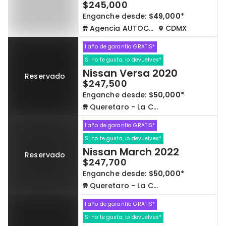
$245,000
Enganche desde:
$49,000*
Agencia AUTOCOM
CDMX
1 año de garantía GRATIS*
Si no te gusta, lo devuelves*
Nissan Versa 2020
Reservado
$247,500
Enganche desde:
$50,000*
Queretaro - La Capilla
1 año de garantía GRATIS*
Si no te gusta, lo devuelves*
Nissan March 2022
Reservado
$247,700
Enganche desde:
$50,000*
Queretaro - La Capilla
1 año de garantía GRATIS*
Si no te gusta, lo devuelves*