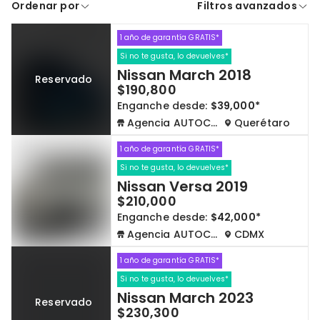
Ordenar por
Filtros avanzados
A crédito
De contado
1 año de garantía GRATIS*
Cdmx y Edo Mex
Querétaro
Si no te gusta, lo devuelves*
Nissan March 2018
Reservado
Con garantía
Negociar precio
$190,800
Enganche desde:
$39,000*
Agencia AUTOCOM
Querétaro
Borrar todo
Ver autos
1 año de garantía GRATIS*
Si no te gusta, lo devuelves*
Nissan Versa 2019
$210,000
Enganche desde:
$42,000*
Agencia AUTOCOM
CDMX
1 año de garantía GRATIS*
Si no te gusta, lo devuelves*
Nissan March 2023
Reservado
$230,300