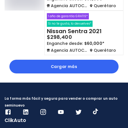
Agencia AUTOCOM
Querétaro
1 año de garantía GRATIS*
Si no te gusta, lo devuelves*
Nissan Sentra 2021
$298,400
Enganche desde:
$60,000*
Agencia AUTOCOM
Querétaro
Cargar más
La forma más fácil y segura para vender o comprar un auto
seminuevo
ClikAuto