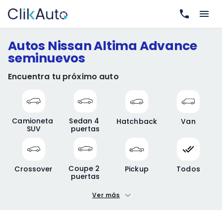
Autos Nissan Altima Advance
seminuevos
Encuentra tu próximo auto
Camioneta 
Sedan 4 
Hatchback
Van
SUV
puertas
Coupe 2 
Crossover
Pickup
Todos
puertas
Ver más
Precio mínimo
Precio máximo