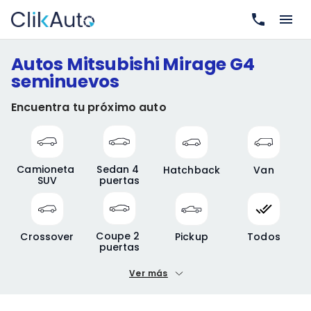
Autos Mitsubishi Mirage G4
seminuevos
Encuentra tu próximo auto
Camioneta 
Sedan 4 
Hatchback
Van
SUV
puertas
Coupe 2 
Crossover
Pickup
Todos
puertas
Ver más
Precio mínimo
Precio máximo