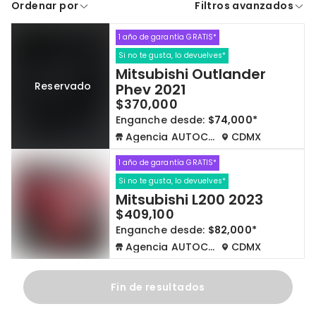
Ordenar por
Filtros avanzados
A crédito
De contado
1 año de garantía GRATIS*
Cdmx y Edo Mex
Querétaro
Si no te gusta, lo devuelves*
Mitsubishi Outlander
Con garantía
Negociar precio
Reservado
Phev 2021
$370,000
Enganche desde:
$74,000*
Borrar todo
Ver autos
Agencia AUTOCOM
CDMX
1 año de garantía GRATIS*
Si no te gusta, lo devuelves*
Mitsubishi L200 2023
$409,100
Enganche desde:
$82,000*
Agencia AUTOCOM
CDMX
Fin de resultados