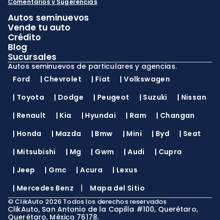
Comentarios y Sugerencias
Autos seminuevos
Vende tu auto
Crédito
Blog
Sucursales
Autos seminuevos de particulares y agencias.
Ford
|
Chevrolet
|
Fiat
|
Volkswagen
|
Toyota
|
Dodge
|
Peugeot
|
Suzuki
|
Nissan
|
Renault
|
Kia
|
Hyundai
|
Ram
|
Changan
|
Honda
|
Mazda
|
Bmw
|
Mini
|
Byd
|
Seat
|
Mitsubishi
|
Mg
|
Gwm
|
Audi
|
Cupra
|
Jeep
|
Gmc
|
Acura
|
Lexus
|
|
Mercedes Benz
Mapa del Sitio
©
ClikAuto
2026
Todos los derechos reservados
ClikAuto, San Antonio de la Capilla #100, Querétaro,
Querétaro, México 76178.