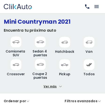
Mini Countryman 2021
Encuentra tu próximo auto
Camioneta 
Sedan 4 
Hatchback
Van
SUV
puertas
Coupe 2 
Crossover
Pickup
Todos
puertas
Ver más
Precio mínimo
Precio máximo
Ordenar por
Filtros avanzados
A crédito
De contado