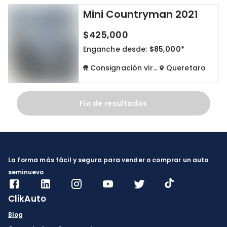
Mini Countryman 2021
Cdmx y Edo Mex
Querétaro
$425,000
Con garantía
Negociar precio
Enganche desde:
$85,000*
Consignación virtual
Queretaro
Borrar todo
Ver autos
Fin de resultados
La forma más fácil y segura para vender o comprar un auto
seminuevo
ClikAuto
Blog