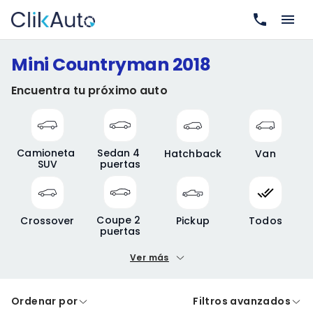
Mini Countryman 2018
Encuentra tu próximo auto
Camioneta 
Sedan 4 
Hatchback
Van
SUV
puertas
Coupe 2 
Crossover
Pickup
Todos
puertas
Ver más
Precio mínimo
Precio máximo
Ordenar por
Filtros avanzados
A crédito
De contado