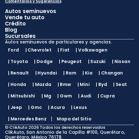
Comentarios y Sugerencias
Autos seminuevos
Vende tu auto
Crédito
Blog
Sucursales
Autos seminuevos de particulares y agencias.
Ford
|
Chevrolet
|
Fiat
|
Volkswagen
|
Toyota
|
Dodge
|
Peugeot
|
Suzuki
|
Nissan
|
Renault
|
Hyundai
|
Ram
|
Kia
|
Changan
|
Honda
|
Mazda
|
Bmw
|
Mini
|
Byd
|
Seat
|
Mitsubishi
|
Mg
|
Gwm
|
Audi
|
Cupra
|
Jeep
|
Gmc
|
Acura
|
Lexus
|
|
Mercedes Benz
Mapa del Sitio
©
ClikAuto
2026
Todos los derechos reservados
ClikAuto, San Antonio de la Capilla #100, Querétaro,
Querétaro, México 76178.