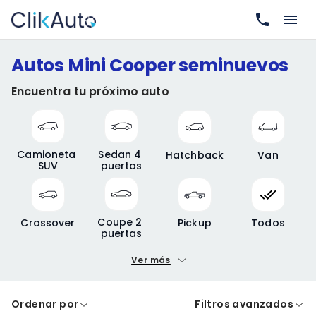
Autos Mini Cooper seminuevos
Encuentra tu próximo auto
Camioneta 
Sedan 4 
Hatchback
Van
SUV
puertas
Coupe 2 
Crossover
Pickup
Todos
puertas
Ver más
Precio mínimo
Precio máximo
Ordenar por
Filtros avanzados
A crédito
De contado