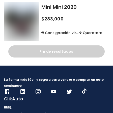
Mini Mini 2020
Cdmx y Edo Mex
Querétaro
$283,000
Con garantía
Negociar precio
Consignación virtual
Queretaro
Borrar todo
Ver autos
Fin de resultados
La forma más fácil y segura para vender o comprar un auto
seminuevo
ClikAuto
Blog