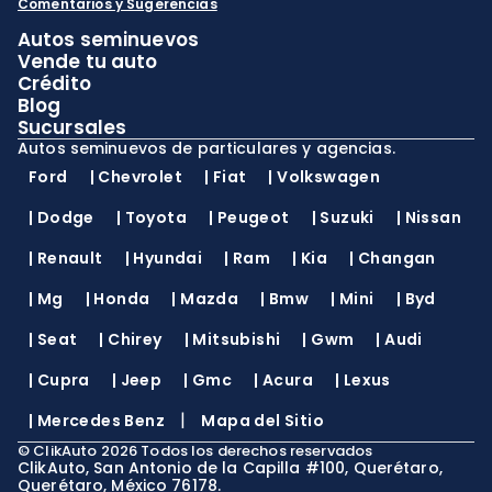
Comentarios y Sugerencias
Autos seminuevos
Vende tu auto
Crédito
Blog
Sucursales
Autos seminuevos de particulares y agencias.
Ford
|
Chevrolet
|
Fiat
|
Volkswagen
|
Dodge
|
Toyota
|
Peugeot
|
Suzuki
|
Nissan
|
Renault
|
Hyundai
|
Ram
|
Kia
|
Changan
|
Mg
|
Honda
|
Mazda
|
Bmw
|
Mini
|
Byd
|
Seat
|
Chirey
|
Mitsubishi
|
Gwm
|
Audi
|
Cupra
|
Jeep
|
Gmc
|
Acura
|
Lexus
|
|
Mercedes Benz
Mapa del Sitio
©
ClikAuto
2026
Todos los derechos reservados
ClikAuto, San Antonio de la Capilla #100, Querétaro,
Querétaro, México 76178.