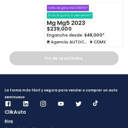
1 año de garantía GRATIS*
Cdmx y Edo Mex
Querétaro
Si no te gusta, lo devuelves*
Mg Mg5 2023
Con garantía
Negociar precio
$239,000
Enganche desde:
$48,000*
Agencia AUTOCOM
CDMX
Borrar todo
Ver autos
Fin de resultados
La forma más fácil y segura para vender o comprar un auto
seminuevo
ClikAuto
Blog