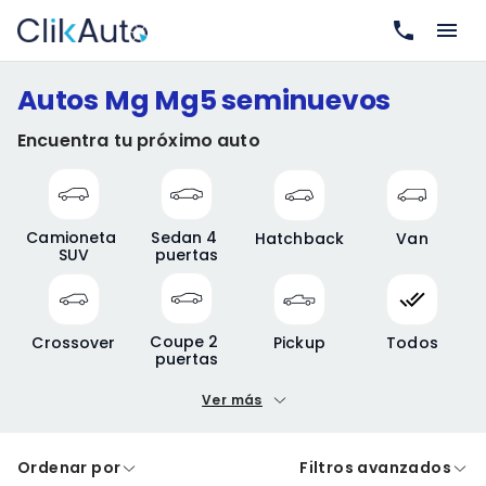
Autos Mg Mg5 seminuevos
Encuentra tu próximo auto
Camioneta 
Sedan 4 
Hatchback
Van
SUV
puertas
Coupe 2 
Crossover
Pickup
Todos
puertas
Ver más
Precio mínimo
Precio máximo
Ordenar por
Filtros avanzados
A crédito
De contado