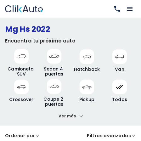
Mg Hs 2022
Encuentra tu próximo auto
Camioneta 
Sedan 4 
Hatchback
Van
SUV
puertas
Coupe 2 
Crossover
Pickup
Todos
puertas
Ver más
Precio mínimo
Precio máximo
Ordenar por
Filtros avanzados
A crédito
De contado