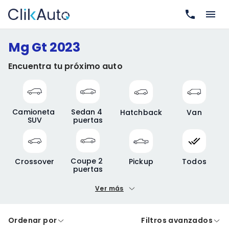
Mg Gt 2023
Encuentra tu próximo auto
Camioneta 
Sedan 4 
Hatchback
Van
SUV
puertas
Coupe 2 
Crossover
Pickup
Todos
puertas
Ver más
Precio mínimo
Precio máximo
Ordenar por
Filtros avanzados
A crédito
De contado