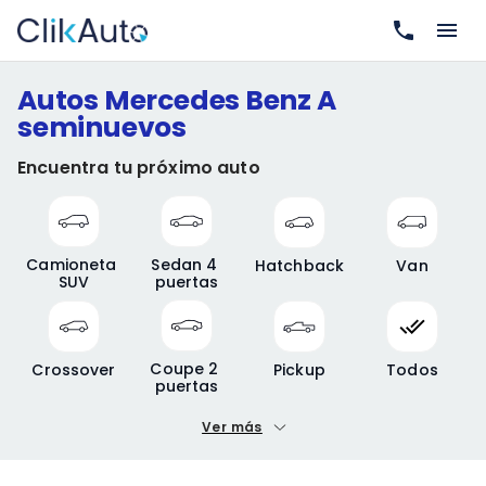
Autos Mercedes Benz A
seminuevos
Encuentra tu próximo auto
Camioneta 
Sedan 4 
Hatchback
Van
SUV
puertas
Coupe 2 
Crossover
Pickup
Todos
puertas
Ver más
Precio mínimo
Precio máximo