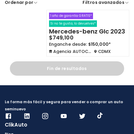
Ordenar por
Filtros avanzados
A crédito
De contado
1 año de garantía GRATIS*
Cdmx y Edo Mex
Querétaro
Si no te gusta, lo devuelves*
Mercedes-benz Glc 2023
Con garantía
Negociar precio
$749,100
Enganche desde:
$150,000*
Agencia AUTOCOM
CDMX
Borrar todo
Ver autos
Fin de resultados
La forma más fácil y segura para vender o comprar un auto
seminuevo
ClikAuto