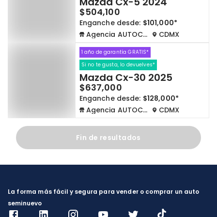
Mazda Cx-5 2024
$504,100
Enganche desde:
$101,000*
Agencia AUTOCOM
CDMX
1 año de garantía GRATIS*
Si no te gusta, lo devuelves*
Mazda Cx-30 2025
$637,000
Enganche desde:
$128,000*
Agencia AUTOCOM
CDMX
Fin de resultados
La forma más fácil y segura para vender o comprar un auto
seminuevo