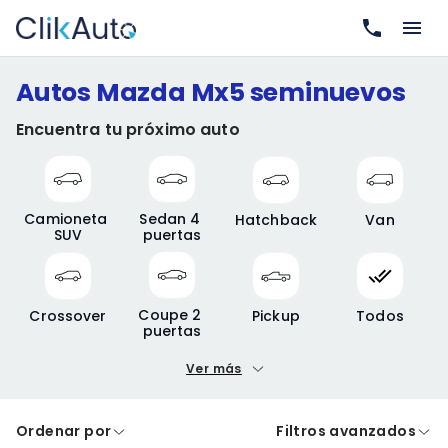
Autos Mazda Mx5 seminuevos
Encuentra tu próximo auto
Camioneta 
Sedan 4 
Hatchback
Van
SUV
puertas
Coupe 2 
Crossover
Pickup
Todos
puertas
Ver más
Precio mínimo
Precio máximo
Ordenar por
Filtros avanzados
A crédito
De contado