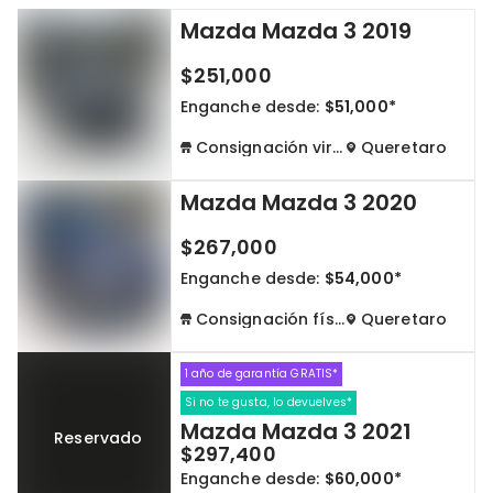
Mazda Mazda 3 2019
Cdmx y Edo Mex
Querétaro
$251,000
Con garantía
Negociar precio
Enganche desde:
$51,000*
Consignación virtual
Queretaro
Borrar todo
Ver autos
Mazda Mazda 3 2020
$267,000
Enganche desde:
$54,000*
Consignación física
Queretaro
1 año de garantía GRATIS*
Si no te gusta, lo devuelves*
Mazda Mazda 3 2021
Reservado
$297,400
Enganche desde:
$60,000*