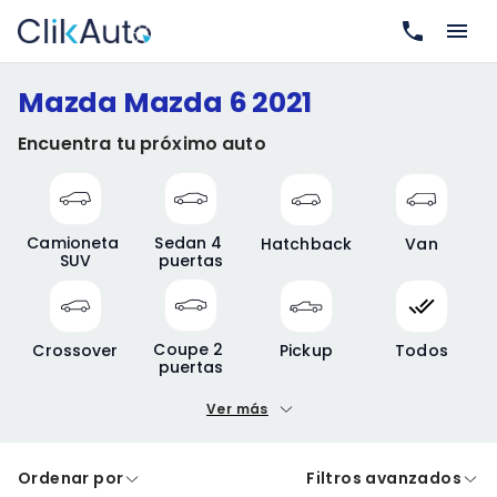
Mazda Mazda 6 2021
Encuentra tu próximo auto
Camioneta 
Sedan 4 
Hatchback
Van
SUV
puertas
Coupe 2 
Crossover
Pickup
Todos
puertas
Ver más
Precio mínimo
Precio máximo
Ordenar por
Filtros avanzados
A crédito
De contado