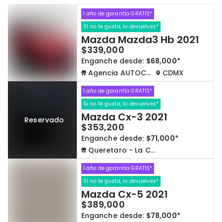
1 año de garantía GRATIS*
Cdmx y Edo Mex
Querétaro
Si no te gusta, lo devuelves*
Mazda Mazda3 Hb 2021
Con garantía
Negociar precio
$339,000
Enganche desde:
$68,000*
Agencia AUTOCOM
CDMX
Borrar todo
Ver autos
1 año de garantía GRATIS*
Si no te gusta, lo devuelves*
Mazda Cx-3 2021
Reservado
$353,200
Enganche desde:
$71,000*
Queretaro - La Capilla
1 año de garantía GRATIS*
Si no te gusta, lo devuelves*
Mazda Cx-5 2021
$389,000
Enganche desde:
$78,000*