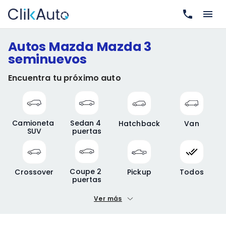
Autos Mazda Mazda 3
seminuevos
Encuentra tu próximo auto
Camioneta 
Sedan 4 
Hatchback
Van
SUV
puertas
Coupe 2 
Crossover
Pickup
Todos
puertas
Ver más
Precio mínimo
Precio máximo