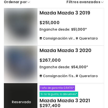
Ordenar por
Filtros avanzados
A crédito
De contado
Mazda Mazda 3 2019
Cdmx y Edo Mex
Querétaro
$251,000
Con garantía
Negociar precio
Enganche desde:
$51,000*
Consignación virtual
Queretaro
Borrar todo
Ver autos
Mazda Mazda 3 2020
$267,000
Enganche desde:
$54,000*
Consignación física
Queretaro
1 año de garantía GRATIS*
Si no te gusta, lo devuelves*
Mazda Mazda 3 2021
Reservado
$297,400