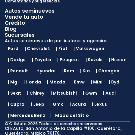
Comentarios y Sugerencias
Autos seminuevos
Vende tu auto
Crédito
Blog
Sucursales
Autos seminuevos de particulares y agencias.
Ford
|
Chevrolet
|
Fiat
|
Volkswagen
|
Dodge
|
Toyota
|
Peugeot
|
Suzuki
|
Nissan
|
Renault
|
Hyundai
|
Ram
|
Kia
|
Changan
|
Mg
|
Honda
|
Mazda
|
Bmw
|
Mini
|
Byd
|
Seat
|
Chirey
|
Mitsubishi
|
Gwm
|
Audi
|
Cupra
|
Jeep
|
Gmc
|
Acura
|
Lexus
|
|
Mercedes Benz
Mapa del Sitio
©
ClikAuto
2026
Todos los derechos reservados
ClikAuto, San Antonio de la Capilla #100, Querétaro,
Querétaro, México 76178.