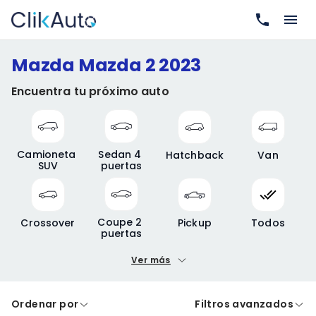
Mazda Mazda 2 2023
Encuentra tu próximo auto
Camioneta 
Sedan 4 
Hatchback
Van
SUV
puertas
Coupe 2 
Crossover
Pickup
Todos
puertas
Ver más
Precio mínimo
Precio máximo
Ordenar por
Filtros avanzados
A crédito
De contado