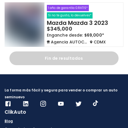
1 año de garantía GRATIS*
Cdmx y Edo Mex
Querétaro
Si no te gusta, lo devuelves*
Mazda Mazda 3 2023
Con garantía
Negociar precio
$345,000
Enganche desde:
$69,000*
Agencia AUTOCOM
CDMX
Borrar todo
Ver autos
Fin de resultados
La forma más fácil y segura para vender o comprar un auto
seminuevo
ClikAuto
Blog