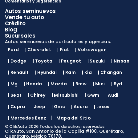
Comentarios y Sugerencias
Autos seminuevos
Vende tu auto
Crédito
Blog
Sucursales
Autos seminuevos de particulares y agencias.
Ford
|
Chevrolet
|
Fiat
|
Volkswagen
|
Dodge
|
Toyota
|
Peugeot
|
Suzuki
|
Nissan
|
Renault
|
Hyundai
|
Ram
|
Kia
|
Changan
|
Mg
|
Honda
|
Mazda
|
Bmw
|
Mini
|
Byd
|
Seat
|
Chirey
|
Mitsubishi
|
Gwm
|
Audi
|
Cupra
|
Jeep
|
Gmc
|
Acura
|
Lexus
|
|
Mercedes Benz
Mapa del Sitio
©
ClikAuto
2026
Todos los derechos reservados
ClikAuto, San Antonio de la Capilla #100, Querétaro,
Querétaro, México 76178.