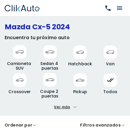
Mazda Cx-5 2024
Encuentra tu próximo auto
Camioneta 
Sedan 4 
Hatchback
Van
SUV
puertas
Coupe 2 
Crossover
Pickup
Todos
puertas
Ver más
Precio mínimo
Precio máximo
Ordenar por
Filtros avanzados
A crédito
De contado