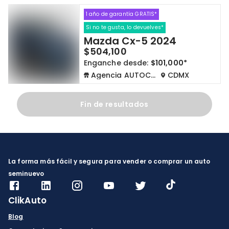
1 año de garantía GRATIS*
Cdmx y Edo Mex
Querétaro
Si no te gusta, lo devuelves*
Mazda Cx-5 2024
Con garantía
Negociar precio
$504,100
Enganche desde:
$101,000*
Agencia AUTOCOM
CDMX
Borrar todo
Ver autos
Fin de resultados
La forma más fácil y segura para vender o comprar un auto
seminuevo
ClikAuto
Blog