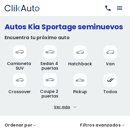
Autos Kia Sportage seminuevos
Encuentra tu próximo auto
Camioneta 
Sedan 4 
Hatchback
Van
SUV
puertas
Coupe 2 
Crossover
Pickup
Todos
puertas
Ver más
Precio mínimo
Precio máximo
Ordenar por
Filtros avanzados
A crédito
De contado