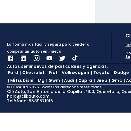
C
La forma más fácil y segura para vender o
Bl
comprar un auto seminuevo
Co
Su
Autos seminuevos de particulares y agencias.
Ford
|
Chevrolet
|
Fiat
|
Volkswagen
|
Toyota
|
Dodge
|
Mitsubishi
|
Mg
|
Gwm
|
Audi
|
Cupra
|
Jeep
|
Gmc
|
A
©
ClikAuto
2026
Todos los derechos reservados
ClikAuto, San Antonio de la Capilla #100, Querétaro, Que
hola@clikauto.com
Teléfono: 5589571916