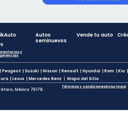
likAuto
Autos
Vende tu auto
Cré
seminuevos
og
mentarios y
gerencias
|
Peugeot
|
Suzuki
|
Nissan
|
Renault
|
Hyundai
|
Ram
|
Kia
|
cura
|
Lexus
|
Mercedes Benz
Mapa del Sitio
Términos y condiciones
Aviso legal
rétaro, México 76178.