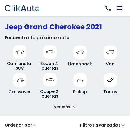
Jeep Grand Cherokee 2021
Encuentra tu próximo auto
Camioneta 
Sedan 4 
Hatchback
Van
SUV
puertas
Coupe 2 
Crossover
Pickup
Todos
puertas
Ver más
Precio mínimo
Precio máximo
Ordenar por
Filtros avanzados
A crédito
De contado