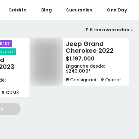
Crédito
Blog
Sucursales
One Day
Filtros avanzados
Jeep Grand
GRATIS*
Cherokee 2022
devuelves*
$1,197,000
nd
2023
Enganche desde:
$240,000*
Consignación virtual
Queretaro
de:
CDMX
os