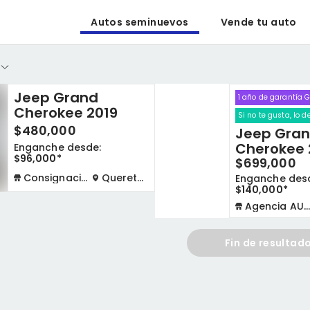
Autos seminuevos
Vende tu auto
Jeep Grand
1 año de garantía 
Cherokee 2019
Si no te gusta, lo 
$480,000
Jeep Gra
Cherokee 
Enganche desde:
$96,000*
$699,000
Consignación física
Queretaro
Enganche des
$140,000*
Agencia AUTOCOM
Fin de resultad