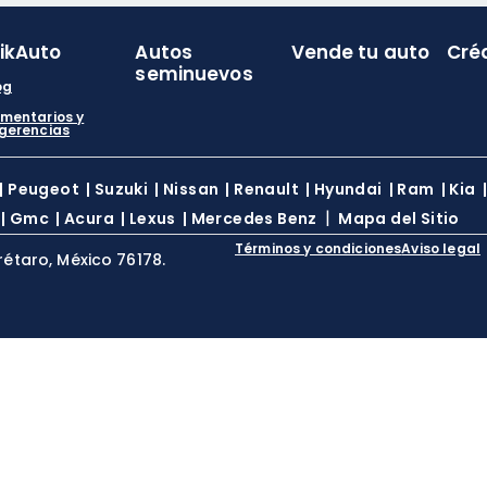
likAuto
Autos
Vende tu auto
Cré
seminuevos
og
mentarios y
gerencias
|
Peugeot
|
Suzuki
|
Nissan
|
Renault
|
Hyundai
|
Ram
|
Kia
|
|
Gmc
|
Acura
|
Lexus
|
Mercedes Benz
Mapa del Sitio
Términos y condiciones
Aviso legal
rétaro, México 76178.