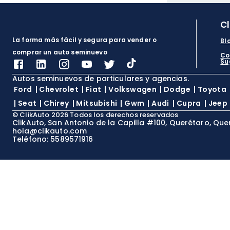
C
La forma más fácil y segura para vender o
Bl
comprar un auto seminuevo
Co
Su
Autos seminuevos de particulares y agencias.
Ford
|
Chevrolet
|
Fiat
|
Volkswagen
|
Dodge
|
Toyota
|
Seat
|
Chirey
|
Mitsubishi
|
Gwm
|
Audi
|
Cupra
|
Jeep
©
ClikAuto
2026
Todos los derechos reservados
ClikAuto, San Antonio de la Capilla #100, Querétaro, Que
hola@clikauto.com
Teléfono: 5589571916