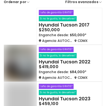
Ordenar por
Filtros avanzados
A crédito
De contado
1 año de garantía GRATIS*
Cdmx y Edo Mex
Querétaro
Si no te gusta, lo devuelves*
Hyundai Tucson 2017
Con garantía
Negociar precio
$250,000
Enganche desde:
$50,000*
Agencia AUTOCOM
CDMX
Borrar todo
Ver autos
1 año de garantía GRATIS*
Si no te gusta, lo devuelves*
Hyundai Tucson 2022
$419,000
Enganche desde:
$84,000*
Agencia AUTOCOM
CDMX
1 año de garantía GRATIS*
Si no te gusta, lo devuelves*
Hyundai Tucson 2023
$459,100