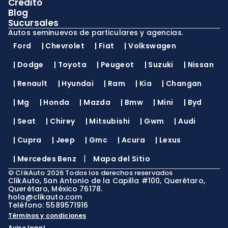
Crédito
Blog
Sucursales
Autos seminuevos de particulares y agencias.
Ford
|
Chevrolet
|
Fiat
|
Volkswagen
|
Dodge
|
Toyota
|
Peugeot
|
Suzuki
|
Nissan
|
Renault
|
Hyundai
|
Ram
|
Kia
|
Changan
|
Mg
|
Honda
|
Mazda
|
Bmw
|
Mini
|
Byd
|
Seat
|
Chirey
|
Mitsubishi
|
Gwm
|
Audi
|
Cupra
|
Jeep
|
Gmc
|
Acura
|
Lexus
|
|
Mercedes Benz
Mapa del Sitio
©
ClikAuto
2026
Todos los derechos reservados
ClikAuto, San Antonio de la Capilla #100, Querétaro,
Querétaro, México 76178.
hola@clikauto.com
Teléfono: 5589571916
Términos y condiciones
Aviso legal