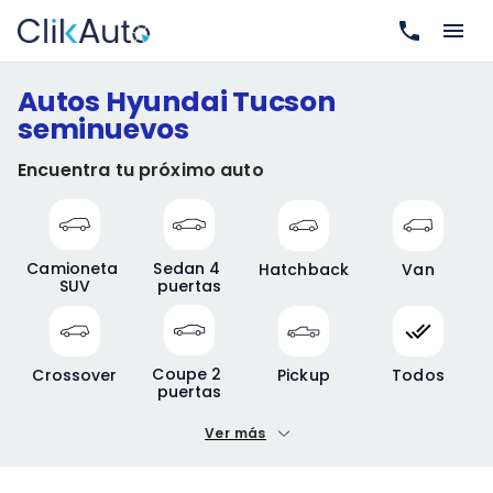
Autos Hyundai Tucson
seminuevos
Encuentra tu próximo auto
Camioneta 
Sedan 4 
Hatchback
Van
SUV
puertas
Coupe 2 
Crossover
Pickup
Todos
puertas
Ver más
Precio mínimo
Precio máximo