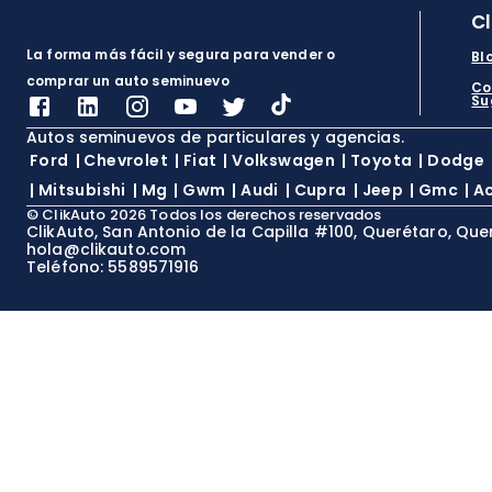
C
La forma más fácil y segura para vender o
Bl
comprar un auto seminuevo
Co
Su
Autos seminuevos de particulares y agencias.
Ford
|
Chevrolet
|
Fiat
|
Volkswagen
|
Toyota
|
Dodge
|
Mitsubishi
|
Mg
|
Gwm
|
Audi
|
Cupra
|
Jeep
|
Gmc
|
A
©
ClikAuto
2026
Todos los derechos reservados
ClikAuto, San Antonio de la Capilla #100, Querétaro, Que
hola@clikauto.com
Teléfono: 5589571916