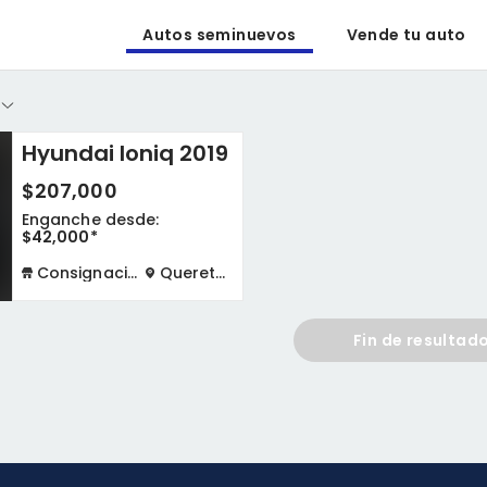
Autos seminuevos
Vende tu auto
Hyundai Ioniq 2019
$207,000
o
Enganche desde:
$42,000*
Consignación física
Queretaro
Fin de resultad