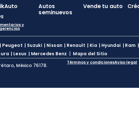
likAuto
Autos
Vende tu auto
Cré
seminuevos
og
mentarios y
gerencias
|
Peugeot
|
Suzuki
|
Nissan
|
Renault
|
Kia
|
Hyundai
|
Ram
|
cura
|
Lexus
|
Mercedes Benz
Mapa del Sitio
Términos y condiciones
Aviso legal
rétaro, México 76178.