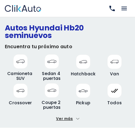
Autos Hyundai Hb20
seminuevos
Encuentra tu próximo auto
Camioneta 
Sedan 4 
Hatchback
Van
SUV
puertas
Coupe 2 
Crossover
Pickup
Todos
puertas
Ver más
Precio mínimo
Precio máximo