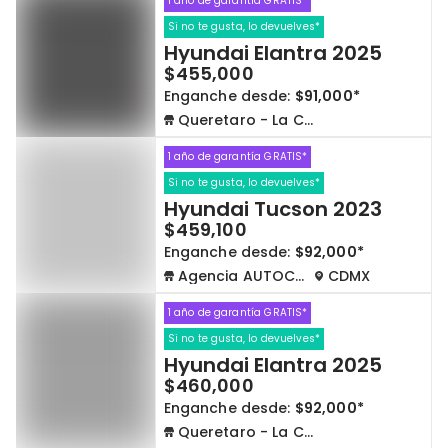
1 año de garantía GRATIS*
Si no te gusta, lo devuelves*
Hyundai Elantra 2025
$455,000
Enganche desde:
$91,000*
Queretaro - La Capilla
1 año de garantía GRATIS*
Si no te gusta, lo devuelves*
Hyundai Tucson 2023
$459,100
Enganche desde:
$92,000*
Agencia AUTOCOM
CDMX
1 año de garantía GRATIS*
Si no te gusta, lo devuelves*
Hyundai Elantra 2025
$460,000
Enganche desde:
$92,000*
Queretaro - La Capilla