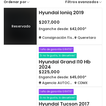
Ordenar por
Filtros avanzados
A crédito
De contado
Hyundai Ioniq 2019
Cdmx y Edo Mex
Querétaro
$207,000
Reservado
Con garantía
Negociar precio
Enganche desde:
$42,000*
Consignación física
Queretaro
Borrar todo
Ver autos
1 año de garantía GRATIS*
Si no te gusta, lo devuelves*
Hyundai Grand I10 Hb
2024
$225,000
Enganche desde:
$45,000*
Agencia AUTOCOM
CDMX
1 año de garantía GRATIS*
Si no te gusta, lo devuelves*
Hyundai Tucson 2017