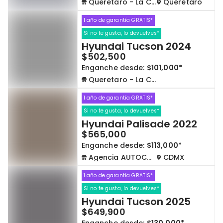
Queretaro - La Capilla
Querétaro
1 año de garantía GRATIS*
Si no te gusta, lo devuelves*
Hyundai Tucson 2024
$502,500
Enganche desde:
$101,000*
Queretaro - La Capilla
1 año de garantía GRATIS*
Si no te gusta, lo devuelves*
Hyundai Palisade 2022
$565,000
Enganche desde:
$113,000*
Agencia AUTOCOM
CDMX
1 año de garantía GRATIS*
Si no te gusta, lo devuelves*
Hyundai Tucson 2025
$649,900