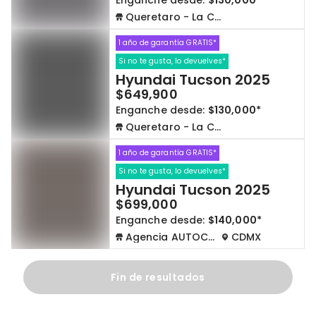
Enganche desde:
$130,000*
Queretaro - La Capilla
1 año de garantía GRATIS*
Si no te gusta, lo devuelves*
Hyundai Tucson 2025
$649,900
Enganche desde:
$130,000*
Queretaro - La Capilla
1 año de garantía GRATIS*
Si no te gusta, lo devuelves*
Hyundai Tucson 2025
$699,000
Enganche desde:
$140,000*
Agencia AUTOCOM
CDMX
Fin de resultados