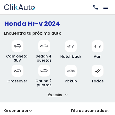
Honda Hr-v 2024
Encuentra tu próximo auto
Camioneta 
Sedan 4 
Hatchback
Van
SUV
puertas
Coupe 2 
Crossover
Pickup
Todos
puertas
Ver más
Precio mínimo
Precio máximo
Ordenar por
Filtros avanzados
A crédito
De contado