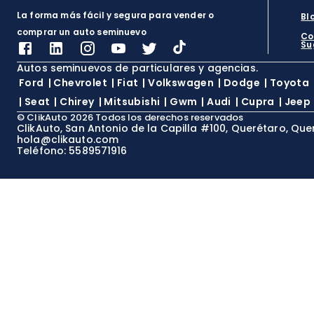
La forma más fácil y segura para vender o
Bl
comprar un auto seminuevo
Co
Su
Autos seminuevos de particulares y agencias.
Ford
|
Chevrolet
|
Fiat
|
Volkswagen
|
Dodge
|
Toyota
|
Seat
|
Chirey
|
Mitsubishi
|
Gwm
|
Audi
|
Cupra
|
Jeep
©
ClikAuto
2026
Todos los derechos reservados
ClikAuto, San Antonio de la Capilla #100, Querétaro, Que
hola@clikauto.com
Teléfono: 5589571916