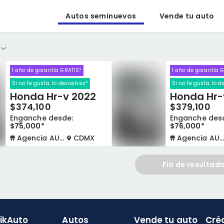
Autos seminuevos
Vende tu auto
1 año de garantía GRATIS*
1 año de garantía 
Si no te gusta, lo devuelves*
Si no te gusta, lo 
Honda Hr-v 2022
Honda Hr-
$374,100
$379,100
Enganche desde:
Enganche des
$75,000*
$76,000*
Agencia AUTOCOM
CDMX
Agencia AUTOCOM
Fin de resultad
likAuto
Autos
Vende tu auto
Cré