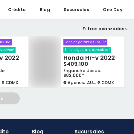
Crédito
Blog
Sucursales
One Day
Filtros avanzados
GRATIS*
1 año de garantía GRATIS*
devuelves*
Si no te gusta, lo devuelves*
v 2022
Honda Hr-v 2022
$409,100
de:
Enganche desde:
$82,000*
CDMX
Agencia AUTOCOM
CDMX
os
dito
Blog
Sucursales