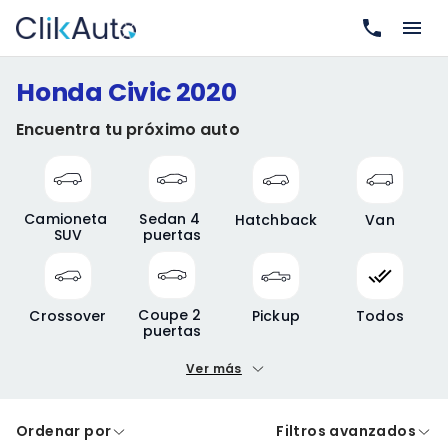
Honda Civic 2020
Encuentra tu próximo auto
Camioneta 
Sedan 4 
Hatchback
Van
SUV
puertas
Coupe 2 
Crossover
Pickup
Todos
puertas
Ver más
Precio mínimo
Precio máximo
Ordenar por
Filtros avanzados
A crédito
De contado