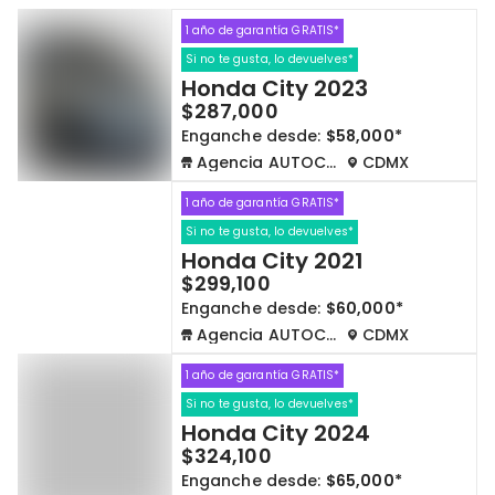
1 año de garantía GRATIS*
Cdmx y Edo Mex
Querétaro
Si no te gusta, lo devuelves*
Honda City 2023
Con garantía
Negociar precio
$287,000
Enganche desde:
$58,000*
Agencia AUTOCOM
CDMX
Borrar todo
Ver autos
1 año de garantía GRATIS*
Si no te gusta, lo devuelves*
Honda City 2021
$299,100
Enganche desde:
$60,000*
Agencia AUTOCOM
CDMX
1 año de garantía GRATIS*
Si no te gusta, lo devuelves*
Honda City 2024
$324,100
Enganche desde:
$65,000*